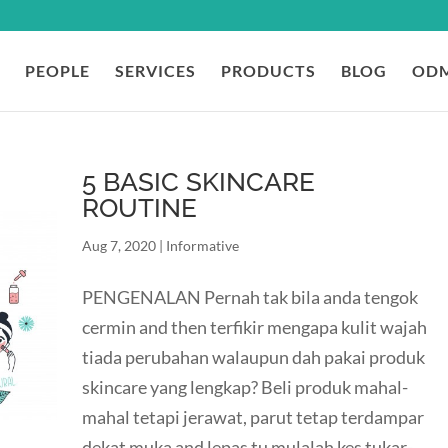
PEOPLE
SERVICES
PRODUCTS
BLOG
ODM
5 BASIC SKINCARE
ROUTINE
Aug 7, 2020
|
Informative
PENGENALAN Pernah tak bila anda tengok
cermin and then terfikir mengapa kulit wajah
tiada perubahan walaupun dah pakai produk
skincare yang lengkap? Beli produk mahal-
mahal tetapi jerawat, parut tetap terdampar
dekat muka and lepas tu mulalah kes tukar-