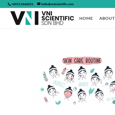
+6013 2666021
hello@vniscientific.com
HOME
ABOUT